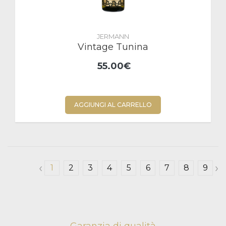
JERMANN
Vintage Tunina
55.00€
AGGIUNGI AL CARRELLO
‹
›
1
2
3
4
5
6
7
8
9