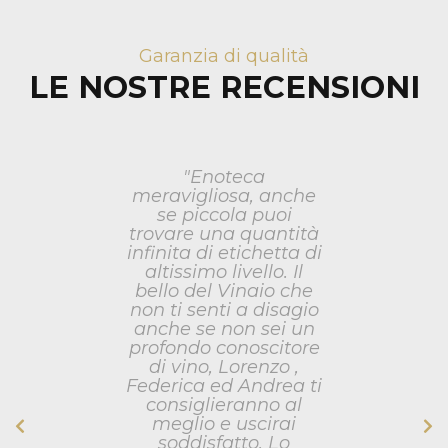
Garanzia di qualità
LE NOSTRE RECENSIONI
"Enoteca
meravigliosa, anche
se piccola puoi
trovare una quantità
infinita di etichetta di
altissimo livello. Il
bello del Vinaio che
non ti senti a disagio
anche se non sei un
profondo conoscitore
di vino, Lorenzo ,
Federica ed Andrea ti
consiglieranno al
meglio e uscirai
soddisfatto. Lo