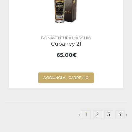
BONAVENTURA MASCHIO
Cubaney 21
65.00€
AGGIUNGI AL CARRELLO
‹
›
1
2
3
4