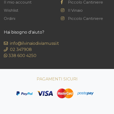
Il mio account
Piccolo Cantiniere
Wishlist
Il Vinaio
Ordini
Piccolo Cantiniere
Hai bisogno d'aiuto?
info@ilvinaiodiviamussi.it
02 347908
338 600 4250
PAGAMENTI SICURI