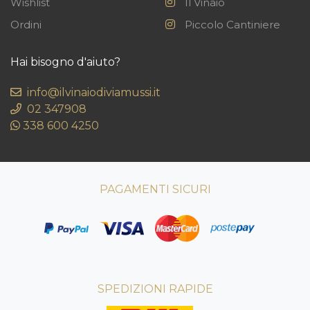
Wishlist
Il Vinaio
Ordini
Piccolo Cantiniere
Hai bisogno d'aiuto?
info@ilvinaiodiviamussi.it
02 347908
338 600 4250
PAGAMENTI SICURI
SPEDIZIONI RAPIDE