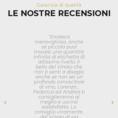
Garanzia di qualità
LE NOSTRE RECENSIONI
"Enoteca
meravigliosa, anche
se piccola puoi
trovare una quantità
infinita di etichetta di
altissimo livello. Il
bello del Vinaio che
non ti senti a disagio
anche se non sei un
profondo conoscitore
di vino, Lorenzo ,
Federica ed Andrea ti
consiglieranno al
meglio e uscirai
soddisfatto. Lo
consiglio vivamente,
dal Vinaio di via