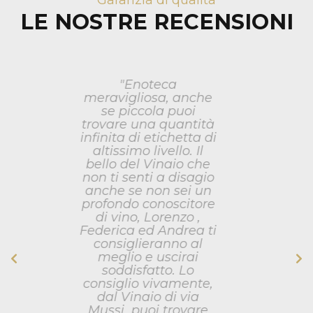
Garanzia di qualità
LE NOSTRE RECENSIONI
"Grande scelta,
ottima qualità e
competenza sono
alla base di questa
realtà in una delle
enoteche più belle di
Milano! Il Vinaio offre
una delle più grandi
selezioni di vini sia
italiani che esteri, con
un occhio di riguardo
anche per distillati e
liquori di vario
genere. Il tutto a
prezzi assolutamente
concorrenziali."